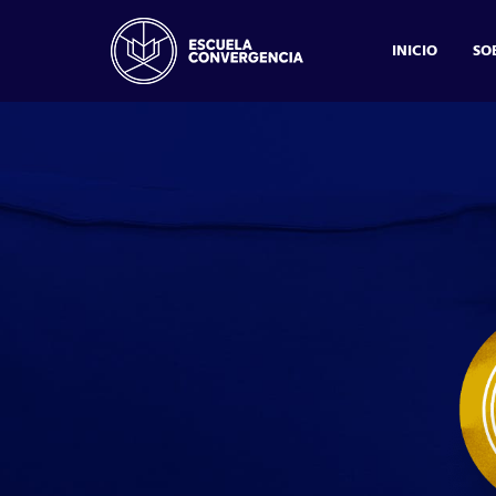
INICIO
SO