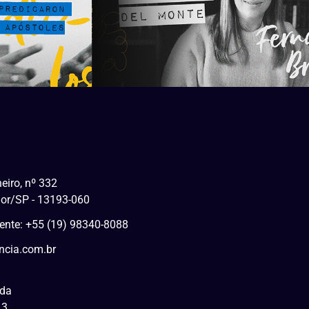
eiro, nº 332
Mor/SP - 13193-060
liente: +55 (19) 98340-8088
ncia.com.br
tda
13